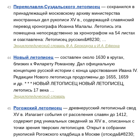
Переяславля-Суздальского летописец
— сохранился в
43
принадлежащей московскому архиву министерства
иностранных дел рукописи XV в., содержащей славянский
перевод хронографа Иоанна Малалы. Летопись эта
помещена непосредственно за хронографом на 54 листах
и озаглавлена: Летописец русских&#8230; …
Энциклопедический словарь Ф.А. Брокгауза и И.А. Ефрона
Новый летописец
— составлен около 1630 в кругах,
44
близких к Филарету Романову. Дал официальную
концепцию русской истории с конца царствования Ивана IV.
Редакции Нового летописца продолжены до 1655, 1659
и др. * * * НОВЫЙ ЛЕТОПИСЕЦ НОВЫЙ ЛЕТОПИСЕЦ,
летопись 17 века …
Энциклопедический словарь
Рогожский летописец
— древнерусский летописный свод
45
XV в. Излагает события от расселения славян до 1412,
содержит ряд уникальных сведений за XIV в., описанных с
точки зрения тверских летописцев. Открыт в собрании
рукописей Рогожского кладбища в Москве (отсюда&#8230;