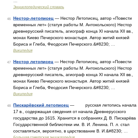
…
Энциклопедический словарь
Нестор-летописец
— Нестор Летописец, автор «Повести
46
временных лет» (статуя работы М. Антокольского) Нестор
древнерусский писатель, агиограф конца XI начала XII вв.,
монах Киево Печерского монастыря. Автор житий князей
Бориса и Глеба, Феодосия Печерского.&#8230; …
Википедия
Нестор летописец
— Нестор Летописец, автор «Повести
47
временных лет» (статуя работы М. Антокольского) Нестор
древнерусский писатель, агиограф конца XI начала XII вв.,
монах Киево Печерского монастыря. Автор житий князей
Бориса и Глеба, Феодосия Печерского.&#8230; …
Википедия
Пискарёвский летописец
— русская летопись начала
48
17 в., содержащая сведения от начала Древнерусского
государства до 1615. Хранится в собраниях Д. В. Пискарёва
Государственной библиотеки им. В. И. Ленина. П. л. стал
составляться, вероятно, в царствование В. И.&#8230; …
Большая советская энциклопедия