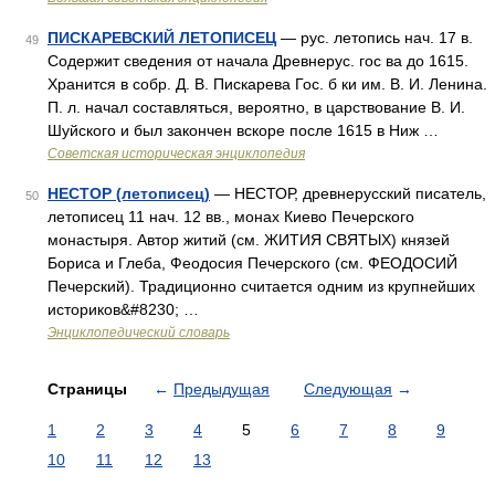
ПИСКАРЕВСКИЙ ЛЕТОПИСЕЦ
— рус. летопись нач. 17 в.
49
Содержит сведения от начала Древнерус. гос ва до 1615.
Хранится в собр. Д. В. Пискарева Гос. б ки им. В. И. Ленина.
П. л. начал составляться, вероятно, в царствование В. И.
Шуйского и был закончен вскоре после 1615 в Ниж …
Советская историческая энциклопедия
НЕСТОР (летописец)
— НЕСТОР, древнерусский писатель,
50
летописец 11 нач. 12 вв., монах Киево Печерского
монастыря. Автор житий (см. ЖИТИЯ СВЯТЫХ) князей
Бориса и Глеба, Феодосия Печерского (см. ФЕОДОСИЙ
Печерский). Традиционно считается одним из крупнейших
историков&#8230; …
Энциклопедический словарь
Страницы
←
Предыдущая
Следующая
→
1
2
3
4
5
6
7
8
9
10
11
12
13